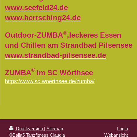
www.seefeld24.de
www.herrsching24.de
®
Outdoor-ZUMBA
,leckeres Essen
und Chillen am Strandbad Pilsensee
www.strandbad-pilsensee.de
®
ZUMBA
im SC Wörthsee
https://www.sc-woerthsee.de/zumba/
Druckversion
|
Sitemap
Login
©Baila5 Tanzfitness Claudia
Webansicht