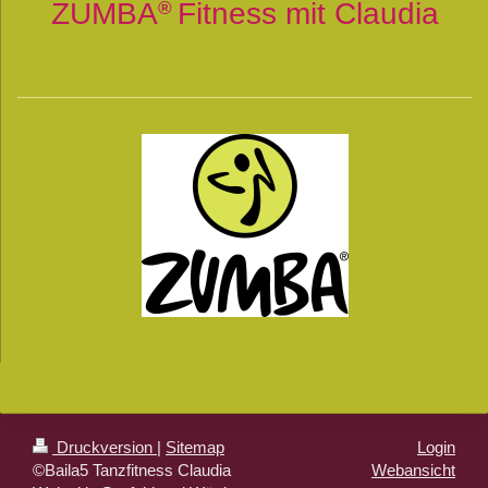
ZUMBA
Fitness mit Claudia
®
Druckversion
|
Sitemap
Login
©Baila5 Tanzfitness Claudia
Webansicht